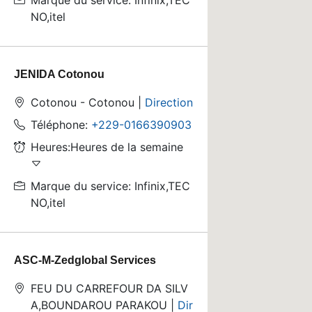
Marque du service: Infinix,TEC
NO,itel
JENIDA Cotonou
Cotonou - Cotonou |
Direction
Téléphone:
+229-0166390903
Heures:Heures de la semaine
Marque du service: Infinix,TEC
NO,itel
ASC-M-Zedglobal Services
FEU DU CARREFOUR DA SILV
A,BOUNDAROU PARAKOU |
Dir