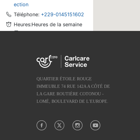
ection
Téléphone:
+229-0145151602
Heures:Heures de la semaine
Marque du service: Carlcare,In
finix,TECNO,itel,oraimo
Faites une réservation
maintenant
QUARTIER ÉTOILE ROUGE
IMMEUBLE 74 RUE 142A A CÔTÉ DE
LA GARE ROUTIÈRE COTONOU -
LOMÉ, BOULEVARD DE L'EUROPE.