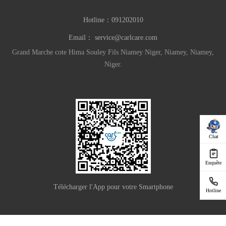
Hotline：
091202010
Email：
service@carlcare.com
Grand Marche cote Hima Souley Fils Niamey Niger, Niamey, Niamey,
Niger.
Chat
Enquête
Télécharger l'App pour votre Smartphone
Hotline